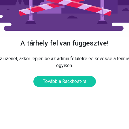
A tárhely fel van függesztve!
 üzenet, akkor lépjen be az admin felületre és kövesse a tenni
egyikén.
Tovább a Rackhost-ra