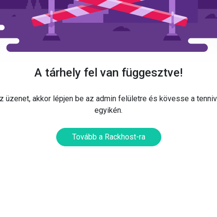
A tárhely fel van függesztve!
 üzenet, akkor lépjen be az admin felületre és kövesse a tenni
egyikén.
Tovább a Rackhost-ra